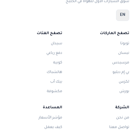
سوق السيارات الأول للهواة في الخليج.
EN
تصفح الماركات
تصفح الفئات
تويوتا
سيدان
نيسان
دفع رباعي
مرسيدس
كوبيه
بي إم دبليو
هاتشباك
لكزس
بيك أب
بورش
مكشوفة
الشركة
المساعدة
من نحن
مؤشر الأسعار
تواصل معنا
كيف يعمل